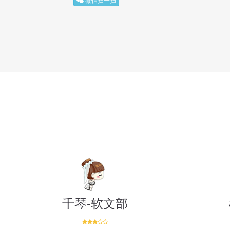
微信扫一扫
千琴-软文部