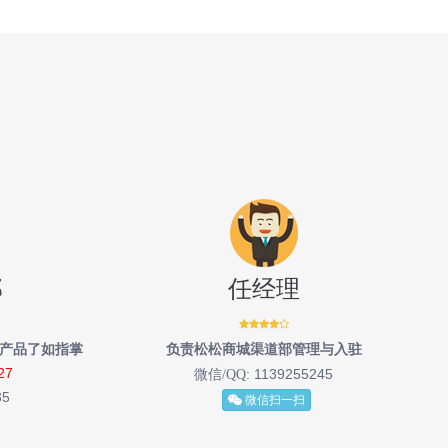
部
任经理
有产品了如指掌
负责松松商城渠道部管理与入驻
27
1139255245
微信/QQ:
35
微信扫一扫