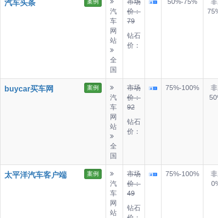
市场
50%-75%
非
案例
汽车头条
汽
价：
75
车
79
网
钻石
站
价：
全
国
市场
75%-100%
非
案例
buycar买车网
汽
价：
50
车
92
网
钻石
站
价：
全
国
市场
75%-100%
非
案例
太平洋汽车客户端
汽
价：
0
车
49
网
钻石
站
价：