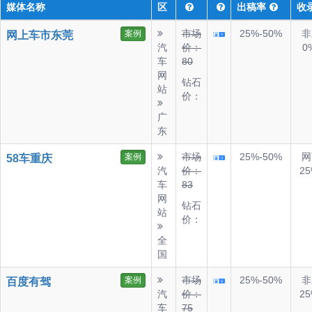
媒体名称
区
出稿率
收
市场
25%-50%
非
案例
网上车市东莞
汽
价：
0
车
80
网
钻石
站
价：
广
东
市场
25%-50%
网
案例
58车重庆
汽
价：
25
车
83
网
钻石
站
价：
全
国
市场
25%-50%
非
案例
百度有驾
汽
价：
25
车
75