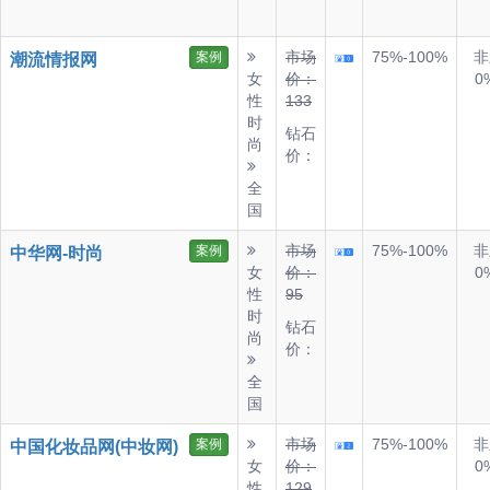
市场
75%-100%
非
案例
潮流情报网
女
价：
0
性
133
时
钻石
尚
价：
全
国
市场
75%-100%
非
案例
中华网-时尚
女
价：
0
性
95
时
钻石
尚
价：
全
国
市场
75%-100%
非
案例
中国化妆品网(中妆网)
女
价：
0
性
129