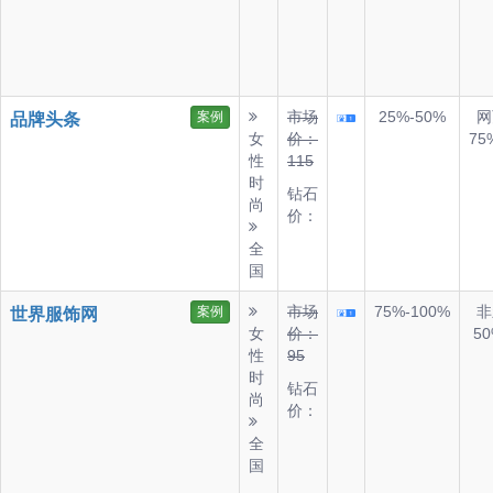
市场
25%-50%
网
案例
品牌头条
女
价：
75
性
115
时
钻石
尚
价：
全
国
市场
75%-100%
非
案例
世界服饰网
女
价：
50
性
95
时
钻石
尚
价：
全
国