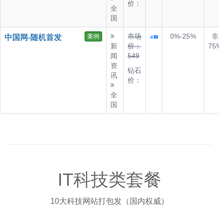
价：
全
国
市场
0%-25%
非
案例
中国网-随机首发
新
价：
75
闻
549
资
钻石
讯
价：
全
国
IT科技类套餐
10大科技网站打包发（国内权威）