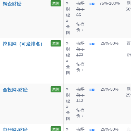
市场
75%-100%
网
案例
钢企财经
财
价：
50
经
95
钻石
全
价：
国
市场
25%-50%
百
案例
挖贝网（可发排名）
财
价：
经
177
0
钻石
全
价：
国
市场
25%-50%
网
案例
金投网-财经
财
价：
25
经
113
钻石
全
价：
国
市场
25%-50%
非
案例
中研网-财经