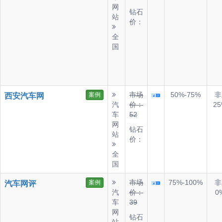
网
钻石
站
价：
全
国
市场
50%-75%
非
案例
西安汽车网
汽
价：
25
车
52
网
钻石
站
价：
全
国
市场
75%-100%
非
案例
汽车网评
汽
价：
0
车
39
网
钻石