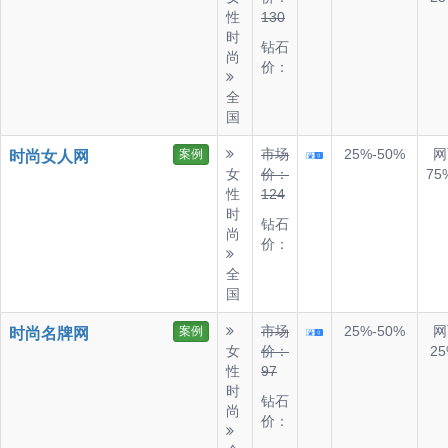
性
130
时
钻石
尚
价：
全
国
市场
25%-50%
网
案例
时尚女人网
女
价：
75
性
124
时
钻石
尚
价：
全
国
市场
25%-50%
网
案例
时尚名牌网
女
价：
25
性
97
时
钻石
尚
价：