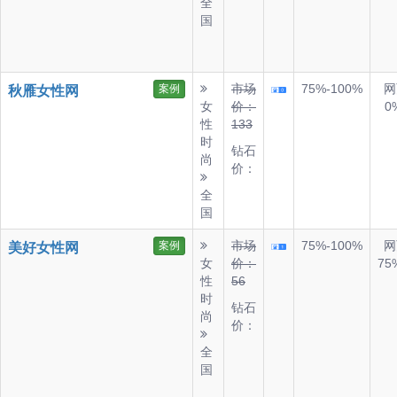
全
国
市场
75%-100%
网
案例
秋雁女性网
女
价：
0
性
133
时
钻石
尚
价：
全
国
市场
75%-100%
网
案例
美好女性网
女
价：
75
性
56
时
钻石
尚
价：
全
国