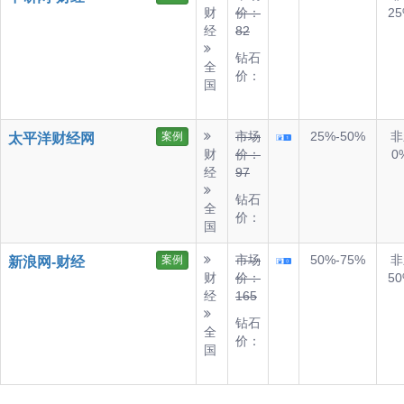
财
价：
25
经
82
钻石
全
价：
国
市场
25%-50%
非
案例
太平洋财经网
财
价：
0
经
97
钻石
全
价：
国
市场
50%-75%
非
案例
新浪网-财经
财
价：
50
经
165
钻石
全
价：
国