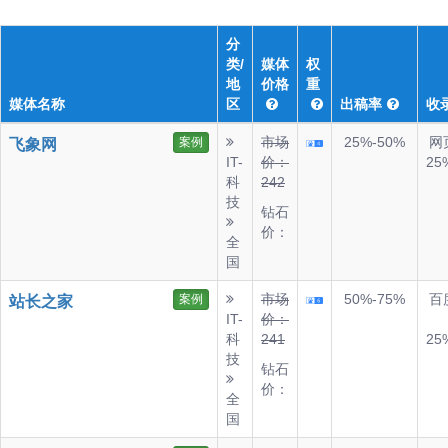
分
类/
媒体
权
地
价格
重
媒体名称
区
出稿率
收
市场
25%-50%
网
案例
飞象网
IT-
价：
25
科
242
技
钻石
价：
全
国
市场
50%-75%
百
案例
站长之家
IT-
价：
科
241
25
技
钻石
价：
全
国