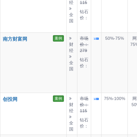
经
115
钻石
全
价：
国
市场
50%-75%
网
案例
南方财富网
财
价：
75
经
279
钻石
全
价：
国
市场
75%-100%
网
案例
创投网
财
价：
50
经
115
钻石
全
价：
国