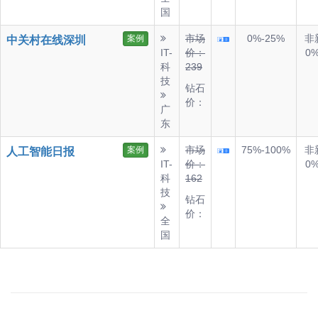
国
市场
0%-25%
非
案例
中关村在线深圳
IT-
价：
0%
科
239
技
钻石
价：
广
东
市场
75%-100%
非
案例
人工智能日报
IT-
价：
0%
科
162
技
钻石
价：
全
国