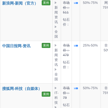
市场
50%-75%
网
案例
新浪网-新闻（官方）
新
价：
75
闻
511
资
钻石
讯
价：
全
国
市场
25%-50%
非
案例
中国日报网-资讯
新
价：
50
闻
479
资
钻石
讯
价：
全
国
市场
50%-75%
非
搜狐网-科技（自媒体）
IT-
价：
75
案例
科
79
技
钻石