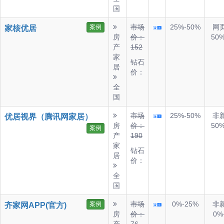
国
市场
25%-50%
网
案例
家核优居
房
价：
50
产
152
家
钻石
居
价：
全
国
市场
25%-50%
非
优居视界（腾讯网家居）
房
价：
50
案例
产
190
家
钻石
居
价：
全
国
市场
0%-25%
非
案例
齐家网APP(官方)
房
价：
0%