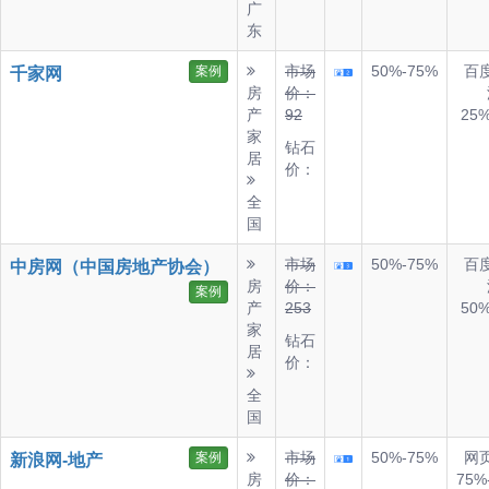
广
东
市场
50%-75%
百
案例
千家网
房
价：
产
92
25
家
钻石
居
价：
全
国
市场
50%-75%
百
中房网（中国房地产协会）
房
价：
案例
产
253
50
家
钻石
居
价：
全
国
市场
50%-75%
网
案例
新浪网-地产
房
价：
75%