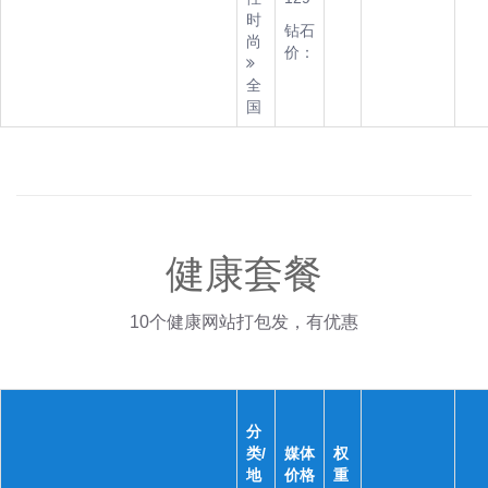
时
钻石
尚
价：
全
国
健康套餐
10个健康网站打包发，有优惠
分
类/
媒体
权
地
价格
重