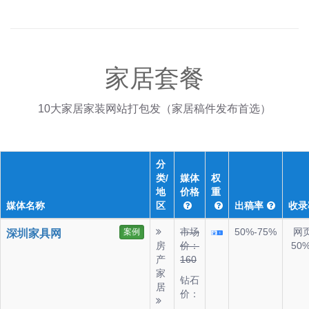
家居套餐
10大家居家装网站打包发（家居稿件发布首选）
分
类/
媒体
权
地
价格
重
媒体名称
区
出稿率
收录
市场
50%-75%
网
案例
深圳家具网
房
价：
50
产
160
家
钻石
居
价：