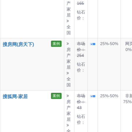
产
165
家
钻石
居
价：
全
国
市场
25%-50%
网
案例
搜房网(房天下)
房
价：
0%
产
254
家
钻石
居
价：
全
国
市场
25%-50%
非
案例
搜狐网-家居
房
价：
75%
产
43
家
钻石
居
价：
全