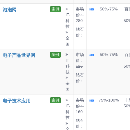
市场
50%-75%
百
案例
泡泡网
IT-
价：
科
280
50
技
钻石
价：
全
国
市场
50%-75%
百
案例
电子产品世界网
IT-
价：
科
126
50
技
钻石
价：
全
国
市场
75%-100%
非
案例
电子技术应用
IT-
价：
50
科
160
技
钻石
价：
全