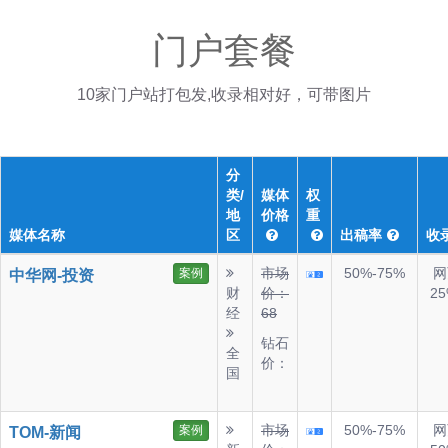
门户套餐
10家门户站打包发,收录相对好，可带图片
分
类/
媒体
权
地
价格
重
媒体名称
区
出稿率
收
市场
50%-75%
网
案例
中华网-投资
财
价：
25
经
68
钻石
全
价：
国
市场
50%-75%
网
案例
TOM-新闻