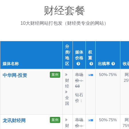
财经套餐
10大财经网站打包发（财经类专业的网站）
分
类/
媒体
权
地
价格
重
媒体名称
区
出稿率
收
市场
50%-75%
网
案例
中华网-投资
财
价：
25
经
68
钻石
全
价：
国
市场
50%-75%
网
案例
龙讯财经网
财
价：
75