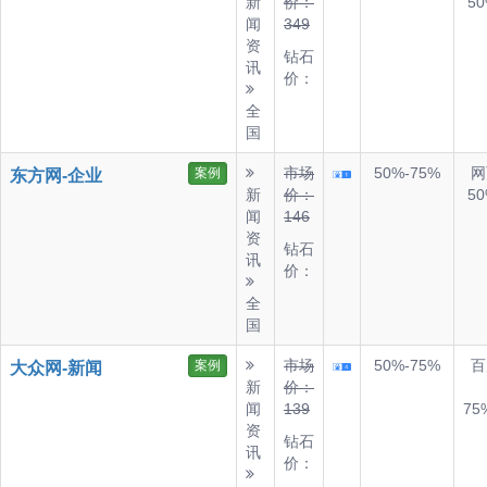
新
价：
50
闻
349
资
钻石
讯
价：
全
国
市场
50%-75%
网
案例
东方网-企业
新
价：
50
闻
146
资
钻石
讯
价：
全
国
市场
50%-75%
百
案例
大众网-新闻
新
价：
闻
139
75
资
钻石
讯
价：