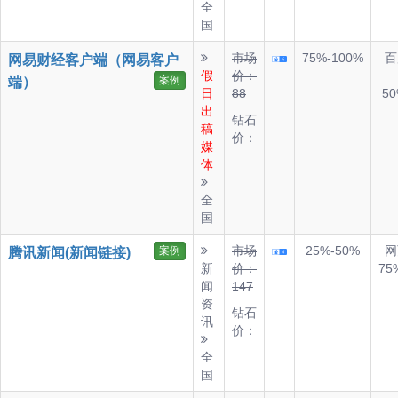
全
国
市场
75%-100%
百
网易财经客户端（网易客户
假
价：
案例
端）
日
88
50
出
钻石
稿
价：
媒
体
全
国
市场
25%-50%
网
案例
腾讯新闻(新闻链接)
新
价：
75
闻
147
资
钻石
讯
价：
全
国