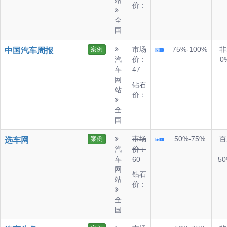
站
价：
全
国
市场
75%-100%
非
案例
中国汽车周报
汽
价：
0
车
47
网
钻石
站
价：
全
国
市场
50%-75%
百
案例
选车网
汽
价：
车
60
50
网
钻石
站
价：
全
国