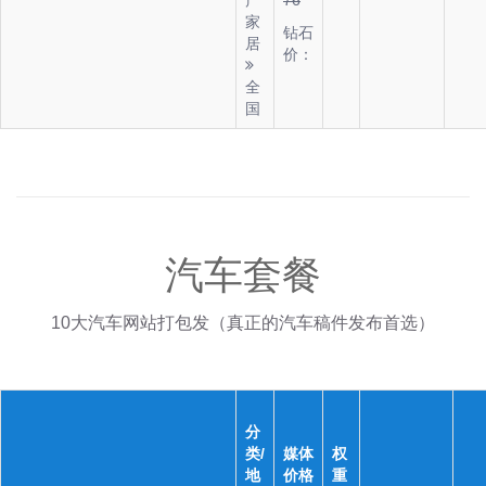
产
76
家
钻石
居
价：
全
国
汽车套餐
10大汽车网站打包发（真正的汽车稿件发布首选）
分
类/
媒体
权
地
价格
重