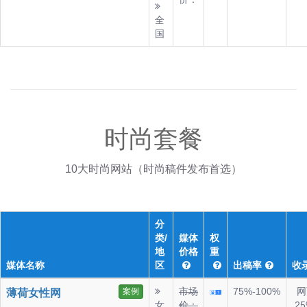
全
国
时尚套餐
10大时尚网站（时尚稿件发布首选）
分
类/
媒体
权
地
价格
重
媒体名称
区
出稿率
收
市场
75%-100%
网
案例
薄荷女性网
女
价：
25