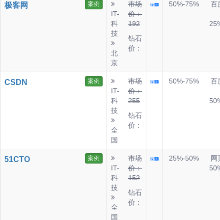
市场
50%-75%
百
案例
极客网
IT-
价：
科
192
25
技
钻石
价：
北
京
市场
50%-75%
百
案例
CSDN
IT-
价：
科
255
50
技
钻石
价：
全
国
市场
25%-50%
网
案例
51CTO
IT-
价：
50
科
152
技
钻石
价：
全
国