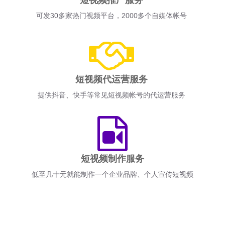
短视频推广服务
可发30多家热门视频平台，2000多个自媒体帐号
短视频代运营服务
提供抖音、快手等常见短视频帐号的代运营服务
短视频制作服务
低至几十元就能制作一个企业品牌、个人宣传短视频