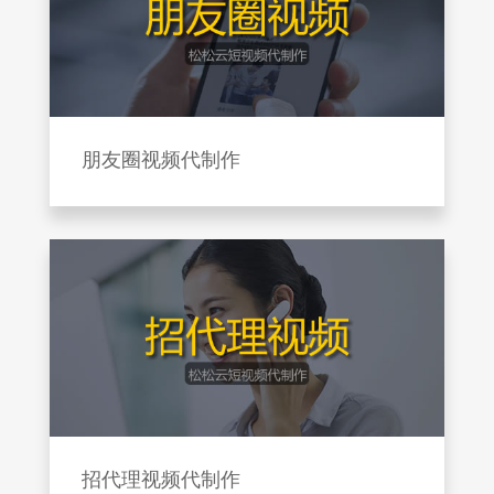
朋友圈视频代制作
招代理视频代制作