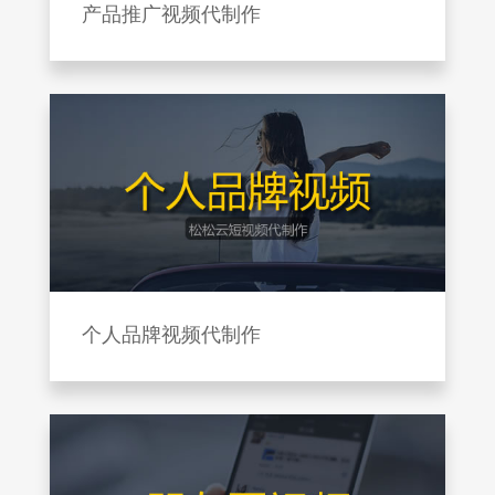
产品推广视频代制作
个人品牌视频代制作