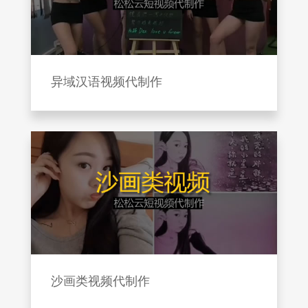
异域汉语视频代制作
沙画类视频代制作