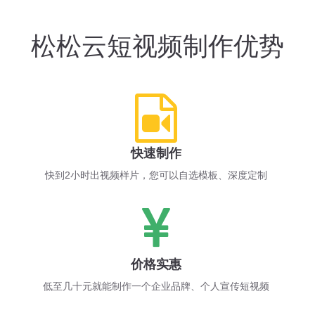
松松云短视频制作优势
快速制作
快到2小时出视频样片，您可以自选模板、深度定制
价格实惠
低至几十元就能制作一个企业品牌、个人宣传短视频