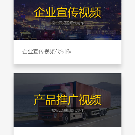
企业宣传视频代制作