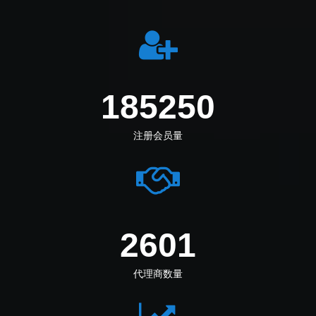
226416
注册会员量
3180
代理商数量