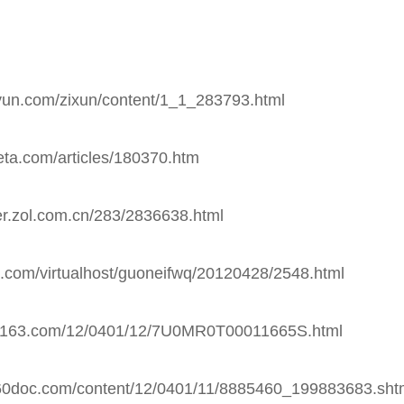
iyun.com/zixun/content/1_1_283793.html
eta.com/articles/180370.htm
ver.zol.com.cn/283/2836638.html
et.com/virtualhost/guoneifwq/20120428/2548.html
le.163.com/12/0401/12/7U0MR0T00011665S.html
60doc.com/content/12/0401/11/8885460_199883683.sht