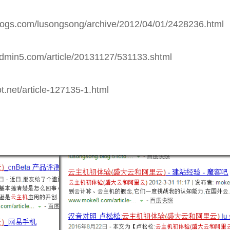
logs.com/lusongsong/archive/2012/04/01/2428236.html
admin5.com/article/20131127/531133.shtml
t.net/article-127135-1.html