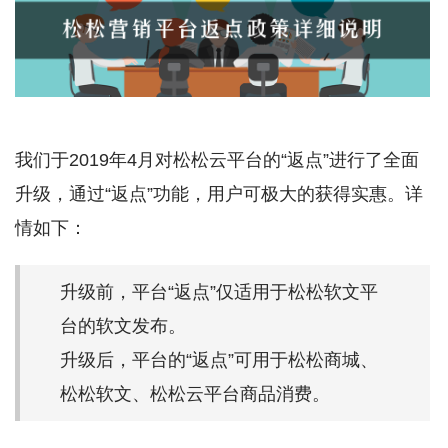
我们于2019年4月对松松云平台的“返点”进行了全面
升级，通过“返点”功能，用户可极大的获得实惠。详
情如下：
升级前，平台“返点”仅适用于松松软文平
台的软文发布。
升级后，平台的“返点”可用于松松商城、
松松软文、松松云平台商品消费。