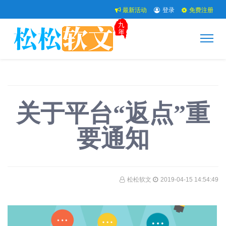
最新活动
登录
免费注册
关于平台“返点”重
要通知
松松软文
2019-04-15 14:54:49