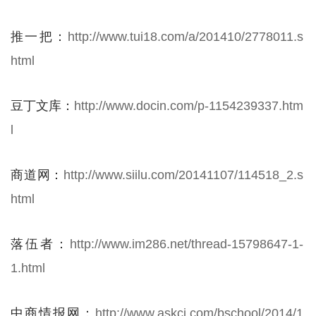
推一把：
http://www.tui18.com/a/201410/2778011.s
html
豆丁文库：
http://www.docin.com/p-1154239337.htm
l
商道网：
http://www.siilu.com/20141107/114518_2.s
html
落伍者：
http://www.im286.net/thread-15798647-1-
1.html
中商情报网：
http://www.askci.com/bschool/2014/1