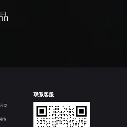
品
联系客服
官网
T定制