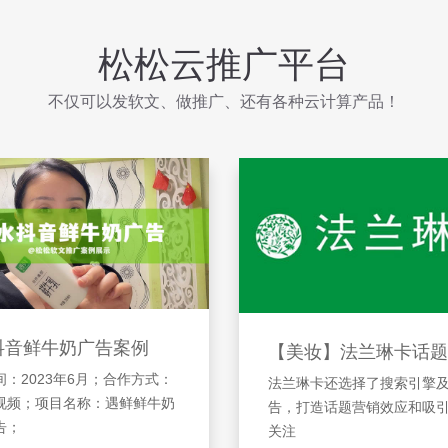
松松云推广平台
不仅可以发软文、做推广、还有各种云计算产品！
抖音鲜牛奶广告案例
【美妆】法兰琳卡话题
：2023年6月；合作方式：
法兰琳卡还选择了搜索引擎
视频；项目名称：遇鲜鲜牛奶
告，打造话题营销效应和吸
告；
关注