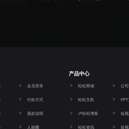
产品中心
态
会员登录
松松商城
公司
统
付款方式
松松主机
PP
们
退款说明
卢松松博客
短视
心
人脉圈
松松资讯
短视