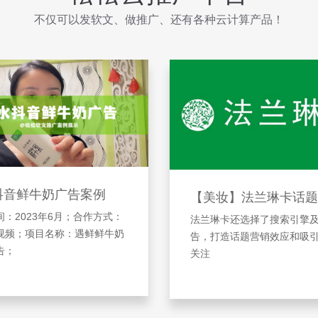
不仅可以发软文、做推广、还有各种云计算产品！
抖音鲜牛奶广告案例
【美妆】法兰琳卡话题
：2023年6月；合作方式：
法兰琳卡还选择了搜索引擎
视频；项目名称：遇鲜鲜牛奶
告，打造话题营销效应和吸
告；
关注