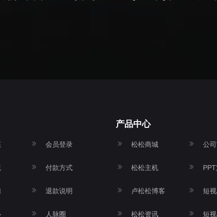
产品中心
态
会员登录
松松商城
公司
统
付款方式
松松主机
PP
们
退款说明
卢松松博客
短视
心
人脉圈
松松资讯
短视