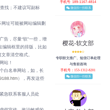
手机号: 189-1167-4814
索查找；不建议写副标
微信扫一扫联系
过多网址可能被网站编辑删
告，尽量“软”一些，增
樱花-软文部
在编辑框里的排版，比如
篇文章清空格式。
专职软文推广、短信订单处理
网站！
与售前咨询
个白名单网站，如，长
手机号：153-1312-8201
微信扫一扫联系
79188.htm
），再发这些
紧急联系客服人员处
虚假宣传、政治敏感的