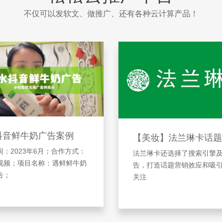
不仅可以发软文、做推广、还有各种云计算产品！
抖音鲜牛奶广告案例
【美妆】法兰琳卡话题
：2023年6月；合作方式：
法兰琳卡还选择了搜索引擎
视频；项目名称：遇鲜鲜牛奶
告，打造话题营销效应和吸
告；
关注