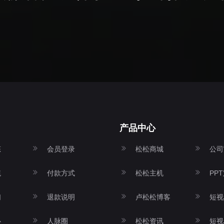
产品中心
态
会员登录
松松商城
公司
统
付款方式
松松主机
PP
们
退款说明
卢松松博客
短视
心
人脉圈
松松资讯
短视