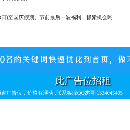
20日)至国庆假期。节前最后一波福利，抓紧机会哟
此广告位招租
告位，价格有浮动 ,联系客服QQ杰哥:1334045405