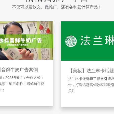
不仅可以发软文、做推广、还有各种云计算产品！
抖音鲜牛奶广告案例
【美妆】法兰琳卡话题
：2023年6月；合作方式：
法兰琳卡还选择了搜索引擎
视频；项目名称：遇鲜鲜牛奶
告，打造话题营销效应和吸
告；
关注