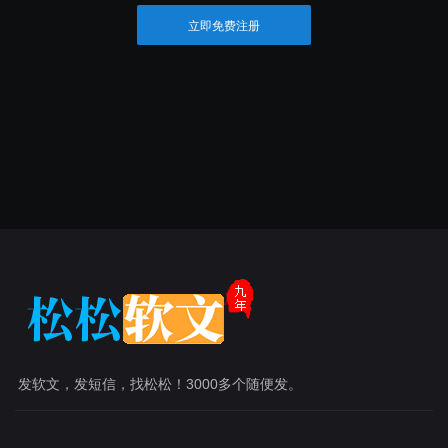
立即免费注册
发软文，发短信，找松松！3000多个随便发。