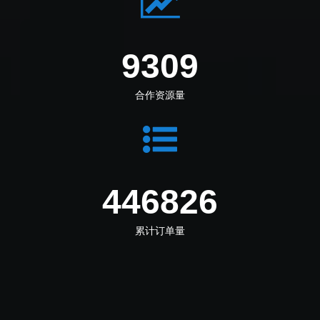
10741
合作资源量
515569
累计订单量