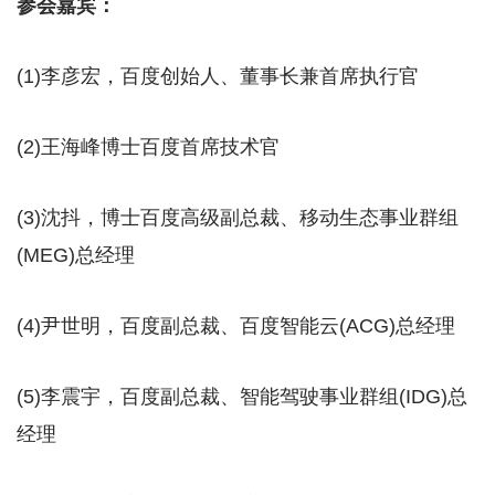
参会嘉宾：
(1)李彦宏，百度创始人、董事长兼首席执行官
(2)王海峰博士百度首席技术官
(3)沈抖，博士百度高级副总裁、移动生态事业群组
(MEG)总经理
(4)尹世明，百度副总裁、百度智能云(ACG)总经理
(5)李震宇，百度副总裁、智能驾驶事业群组(IDG)总
经理