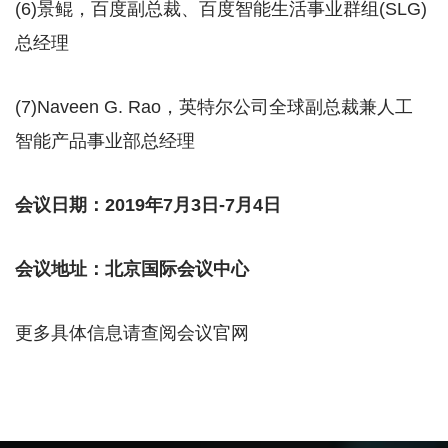
(6)景鲲，百度副总裁、百度智能生活事业群组(SLG)
总经理
(7)Naveen G. Rao，英特尔公司全球副总裁兼人工
智能产品事业部总经理
会议日期：2019年7月3日-7月4日
会议地址：北京国际会议中心
更多具体信息请查阅会议官网