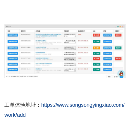
工单体验地址：
https://www.songsongyingxiao.com/
work/add