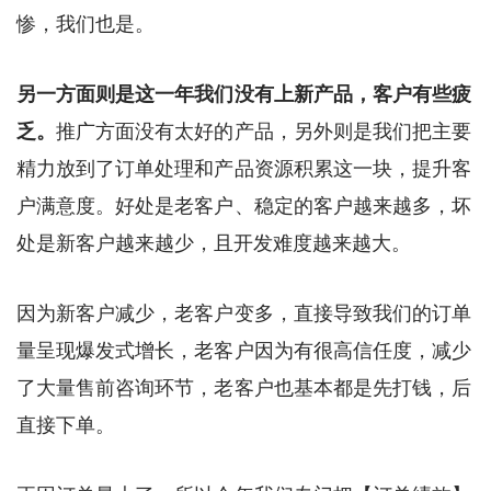
惨，我们也是。
另一方面则是这一年我们没有上新产品，客户有些疲
乏。
推广方面没有太好的产品，另外则是我们把主要
精力放到了订单处理和产品资源积累这一块，提升客
户满意度。好处是老客户、稳定的客户越来越多，坏
处是新客户越来越少，且开发难度越来越大。
因为新客户减少，老客户变多，直接导致我们的订单
量呈现爆发式增长，老客户因为有很高信任度，减少
了大量售前咨询环节，老客户也基本都是先打钱，后
直接下单。