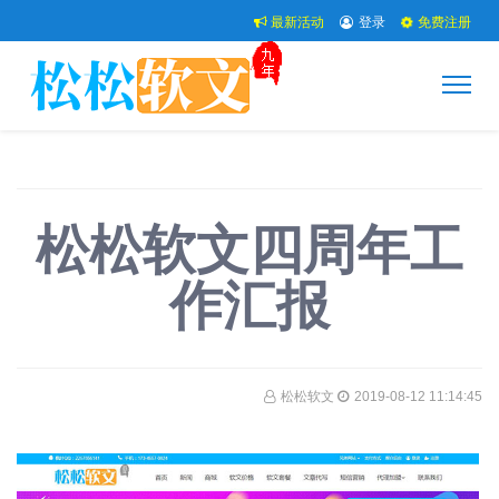
最新活动
登录
免费注册
松松软文四周年工
作汇报
松松软文
2019-08-12 11:14:45