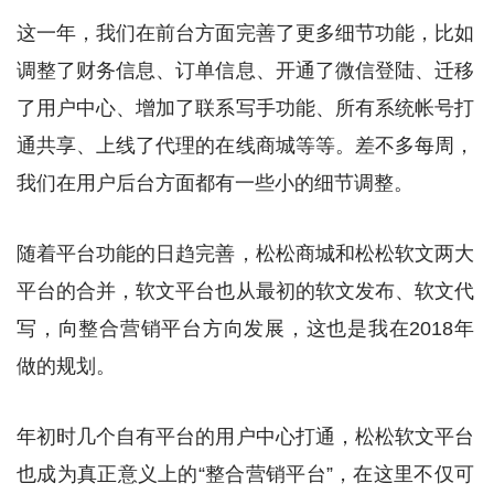
这一年，我们在前台方面完善了更多细节功能，比如
调整了财务信息、订单信息、开通了微信登陆、迁移
了用户中心、增加了联系写手功能、所有系统帐号打
通共享、上线了代理的在线商城等等。差不多每周，
我们在用户后台方面都有一些小的细节调整。
随着平台功能的日趋完善，松松商城和松松软文两大
平台的合并，软文平台也从最初的软文发布、软文代
写，向整合营销平台方向发展，这也是我在2018年
做的规划。
年初时几个自有平台的用户中心打通，松松软文平台
也成为真正意义上的“整合营销平台”，在这里不仅可