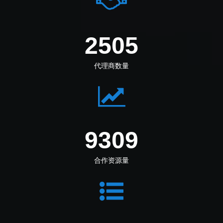
2890
代理商数量
10741
合作资源量