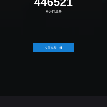
480869
累计订单量
立即免费注册