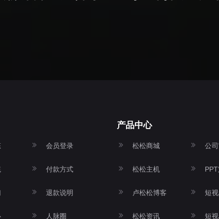
产品中心
态
会员登录
松松商城
公司
统
付款方式
松松主机
PP
们
退款说明
卢松松博客
短视
心
人脉圈
松松资讯
短视