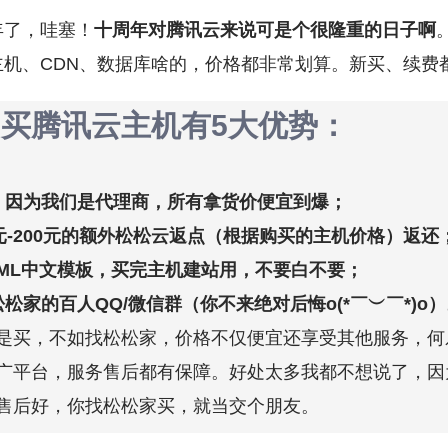
年了，哇塞！
十周年对腾讯云来说可是个很隆重的日子啊
机、CDN、数据库啥的，价格都非常划算。新买、续费都可以
买腾讯云主机有5大优势：
，因为我们是代理商，所有拿货价便宜到爆；
元-200元的额外松松云返点（根据购买的主机价格）返还
TML中文模板，买完主机建站用，不要白不要；
松家的百人QQ/微信群（你不来绝对后悔o(*￣︶￣*)o）
是买，不如找松松家，价格不仅便宜还享受其他服务，何
广平台，服务售后都有保障。好处太多我都不想说了，因
售后好，你找松松家买，就当交个朋友。