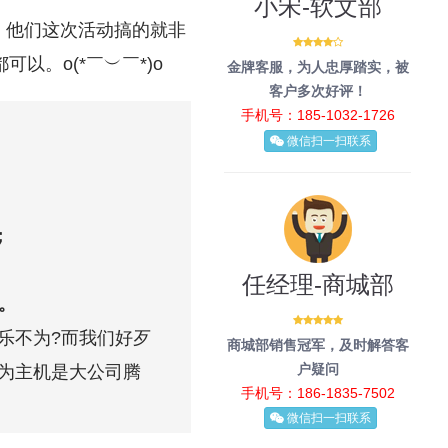
小宋-软文部
。他们这次活动搞的就非
。o(*￣︶￣*)o
金牌客服，为人忠厚踏实，被
客户多次好评！
手机号：185-1032-1726
微信扫一扫联系
；
任经理-商城部
。
乐不为?而我们好歹
商城部销售冠军，及时解答客
户疑问
为主机是大公司腾
手机号：186-1835-7502
微信扫一扫联系