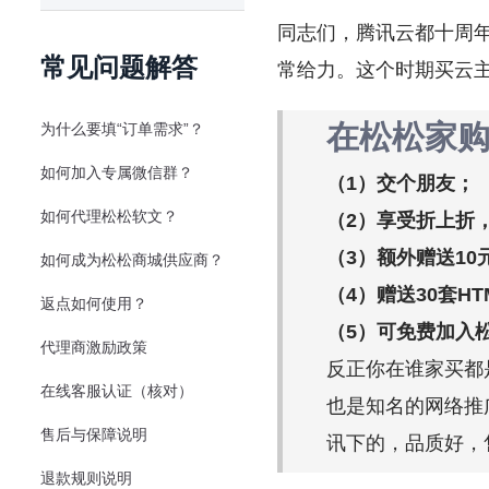
同志们，腾讯云都十周
常见问题解答
常给力。这个时期买云主
在松松家购
为什么要填“订单需求”？
如何加入专属微信群？
（1）交个朋友；
如何代理松松软文？
（2）享受折上折
（3）额外赠送10
如何成为松松商城供应商？
（4）赠送30套H
返点如何使用？
（5）可免费加入松
代理商激励政策
反正你在谁家买都
在线客服认证（核对）
也是知名的网络推
售后与保障说明
讯下的，品质好，
退款规则说明