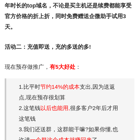
年时长的top域名，不论是买主机还是续费都能享受
官方价格的折上折，同时免费赠送企微助手试用3
天。
活动二：充值即送，充的多送的多!
现在预存做推广，
有5大好处
：
1.比平时
节约14%的成本
支出,因为送返
点,现在预存很划算
2.这笔钱
以后也能用,
很多客户2年后才用
这笔钱
3.我们还送群，这群能干嘛?如果你懂,也
许进
一个群这个成本就赚回来
了。