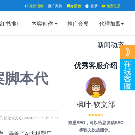
最新活动
推广案例
媒介后台
登录
免费注册
红书推广
内容创作
推广套餐
代理加盟
新闻动态
优秀客服介绍
案脚本代
枫叶-软文部
松松软文
2024-05-17 16:15:37
熟悉SEO，可以给您发稿SEO
和软文投放建议。
户，涵盖了AI大模型厂