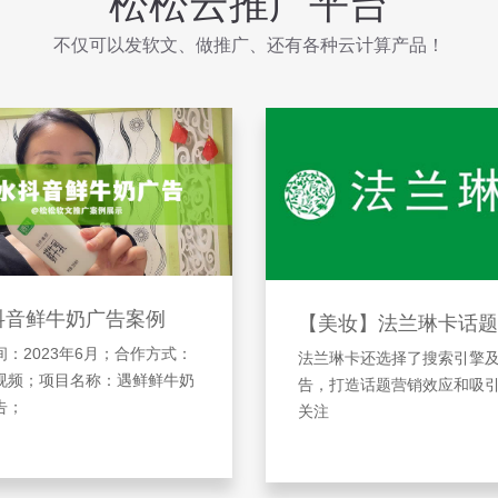
松松云推广平台
不仅可以发软文、做推广、还有各种云计算产品！
抖音鲜牛奶广告案例
【美妆】法兰琳卡话题
：2023年6月；合作方式：
法兰琳卡还选择了搜索引擎
视频；项目名称：遇鲜鲜牛奶
告，打造话题营销效应和吸
告；
关注