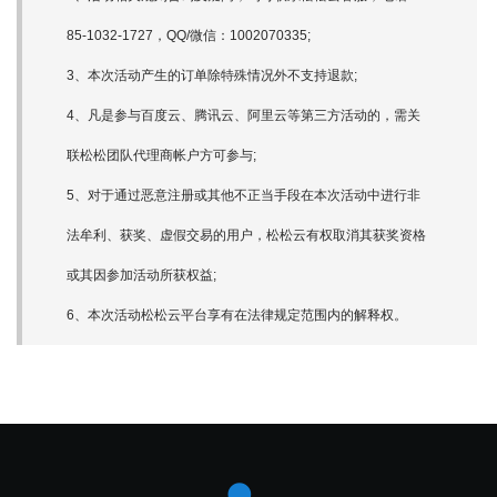
85-1032-1727，QQ/微信：1002070335;
3、本次活动产生的订单除特殊情况外不支持退款;
4、凡是参与百度云、腾讯云、阿里云等第三方活动的，需关
联松松团队代理商帐户方可参与;
5、对于通过恶意注册或其他不正当手段在本次活动中进行非
法牟利、获奖、虚假交易的用户，松松云有权取消其获奖资格
或其因参加活动所获权益;
6、本次活动松松云平台享有在法律规定范围内的解释权。