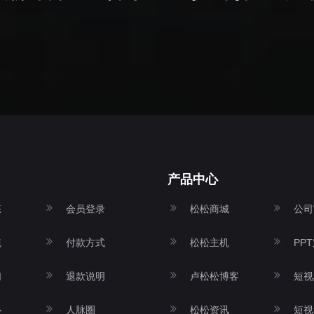
产品中心
态
会员登录
松松商城
公司
统
付款方式
松松主机
PP
们
退款说明
卢松松博客
短视
心
人脉圈
松松资讯
短视