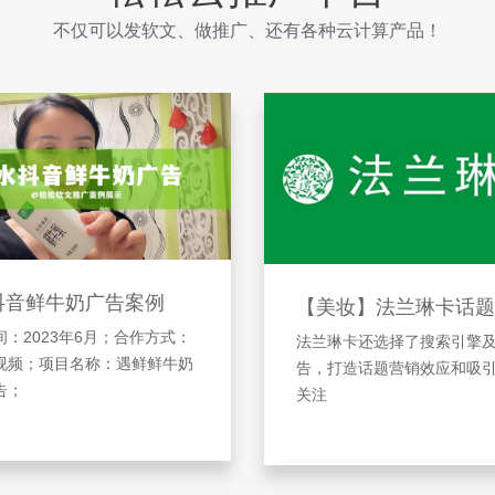
不仅可以发软文、做推广、还有各种云计算产品！
抖音鲜牛奶广告案例
【美妆】法兰琳卡话题
：2023年6月；合作方式：
法兰琳卡还选择了搜索引擎
视频；项目名称：遇鲜鲜牛奶
告，打造话题营销效应和吸
告；
关注