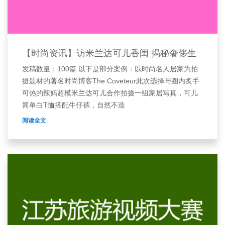
【时尚资讯】访米兰达可儿香闺 揭秘奢侈生
发稿数量：100篇 以下是部分案例：以时尚名人居家为拍
摄题材的著名时尚博客The Coveteur此次选择与圈内炙手
可热的辣妈超模米兰达可儿合作拍摄一组家居写真，可儿
简单白T恤搭配牛仔裤，自然不造
阅读全文