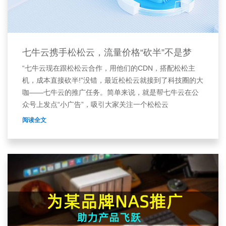
七牛云携手松松云，流量价格“砍半”不是梦
“七牛云现在跟松松云合作，用他们的CDN，搭配松松主
机，成本直接砍半!”没错，最近松松云就接到了科技圈的大
咖——七牛云的推广任务。简单来说，就是帮七牛云在公
众号上发点“小广告”，吸引大家关注一个松松云
阅读全文