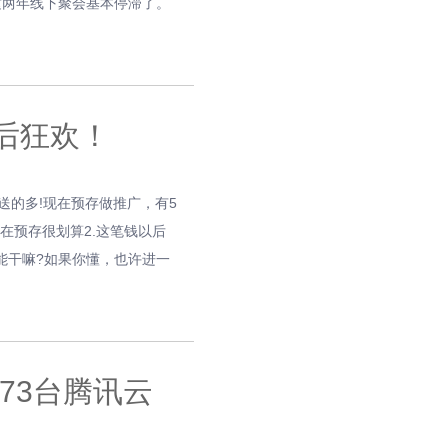
这两年线下聚会基本停滞了。
最后狂欢！
充的多送的多!现在预存做推广，有5
在预存很划算2.这笔钱以后
能干嘛?如果你懂，也许进一
73台腾讯云