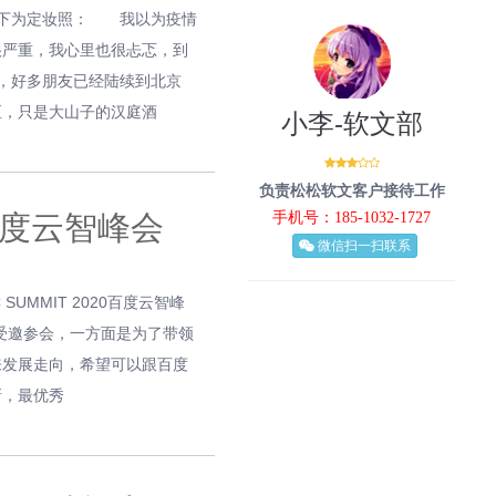
龙。下为定妆照： 我以为疫情
很严重，我心里也很忐忑，到
，好多朋友已经陆续到北京
，只是大山子的汉庭酒
小李-软文部
负责松松软文客户接待工作
手机号：185-1032-1727
百度云智峰会
微信扫一扫联系
UMMIT 2020百度云智峰
受邀参会，一方面是为了带领
来发展走向，希望可以跟百度
新，最优秀