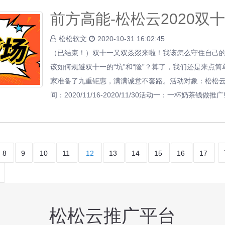
前方高能-松松云2020双
松松软文
2020-10-31 16:02:45
（已结束！）双十一又双叒叕来啦！我该怎么守住自己的
该如何规避双十一的“坑”和“险”？算了，我们还是来点
家准备了九重钜惠，满满诚意不套路。活动对象：松松
间：2020/11/16-2020/11/30活动一：一杯奶茶钱做推广
8
9
10
11
12
13
14
15
16
17
松松云推广平台